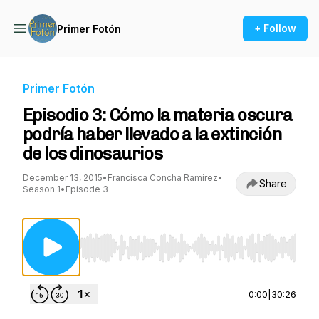
+ Follow
Primer Fotón
Primer Fotón
Episodio 3: Cómo la materia oscura
podría haber llevado a la extinción
de los dinosaurios
December 13, 2015
•
Francisca Concha Ramírez
•
Share
Season 1
•
Episode 3
Use Left/Right to seek, Home/End to jump to st
0:00
|
30:26