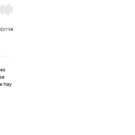
r end. Hold shift to jump forward or backward.
0
|
27:58
nes
 se
ue hay