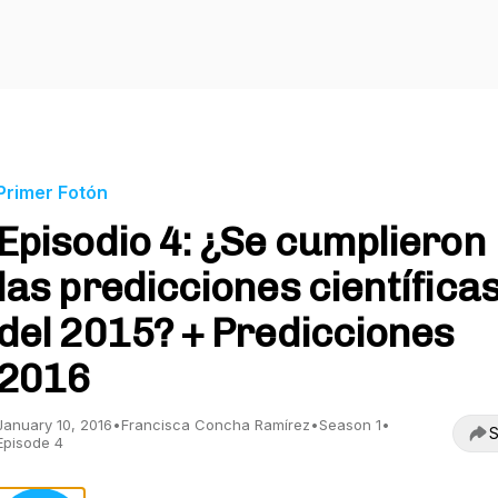
Primer Fotón
Episodio 4: ¿Se cumplieron
las predicciones científica
del 2015? + Predicciones
2016
January 10, 2016
•
Francisca Concha Ramírez
•
Season 1
•
S
Episode 4