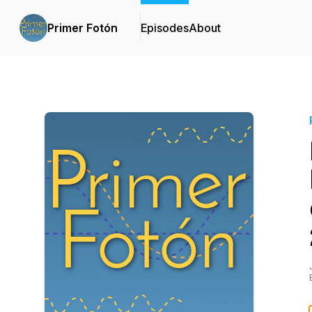
Primer Fotón
Episodes
About