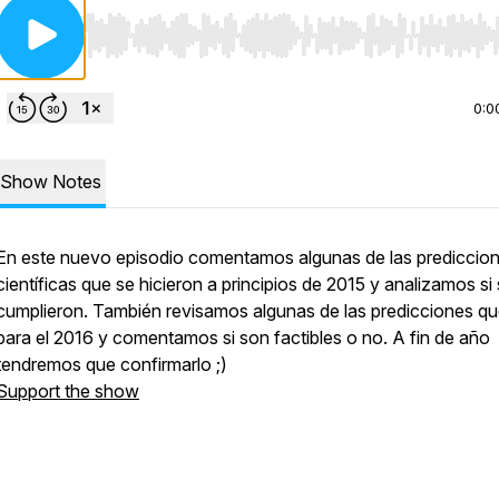
Use Left/Right to seek, Home/End to jump to start o
0:0
Show Notes
En este nuevo episodio comentamos algunas de las prediccio
científicas que se hicieron a principios de 2015 y analizamos si
cumplieron. También revisamos algunas de las predicciones q
para el 2016 y comentamos si son factibles o no. A fin de año
tendremos que confirmarlo ;)
Support the show