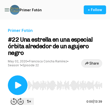
+ Follow
Primer Fotón
Primer Fotón
#22 Una estrella en una especial
órbita alrededor de un agujero
negro
May 02, 2020
•
Francisca Concha Ramírez
•
Share
Season 1
•
Episode 22
Use Left/Right to seek, Home/End to jump to st
0:00
|
13:39