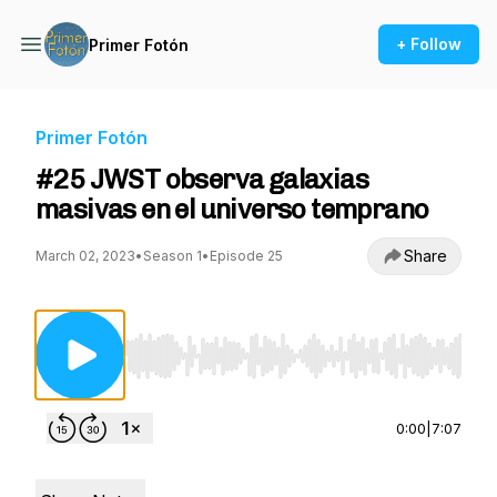
+ Follow
Primer Fotón
Primer Fotón
#25 JWST observa galaxias
masivas en el universo temprano
Share
March 02, 2023
•
Season 1
•
Episode 25
Use Left/Right to seek, Home/End to jump to st
0:00
|
7:07