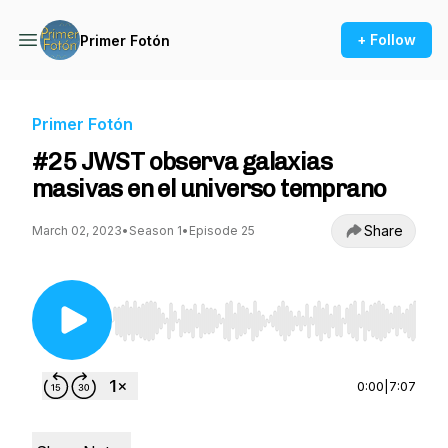
+ Follow
Primer Fotón
Primer Fotón
#25 JWST observa galaxias
masivas en el universo temprano
Share
March 02, 2023
•
Season 1
•
Episode 25
Use Left/Right to seek, Home/End to jump to st
0:00
|
7:07